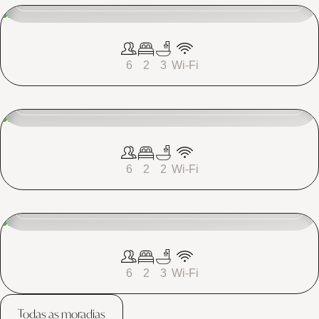
Villa 29 - Semana 16
£23.000
6
2
3
Wi-Fi
VILLA DE DOIS QUARTOS
Contacte agora
Villa 66 - Semana 46
£23.000
6
2
2
Wi-Fi
Contacte agora
6
2
3
Wi-Fi
Todas as moradias